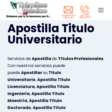
Saltar
al
info@tramites
MEX:+52
contenido
mexico.net
(998) 2510172
Apostilla Titulo
Universitario
Servicios de
Apostilla
de
Títulos Profesionales
.
Con nuestros servicios puede
puede
Apostillar
su
Titulo
Universitario
,
Apostilla Titulo
Licenciatura
,
Apostilla Titulo
Ingeniería
,
Apostilla Titulo
Maestría
,
Apostilla Titulo
Doctorado
,
Apostilla Titulo