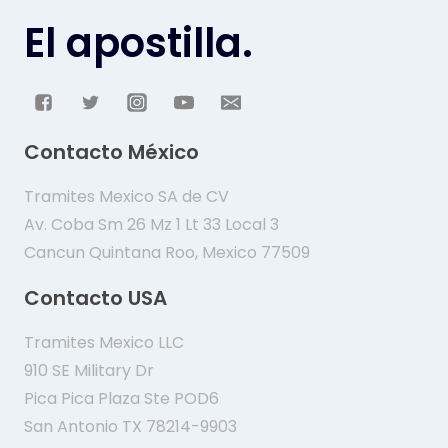
El apostilla.
Contacto México
Tramites Mexico SA de CV
Av. Coba Sm 26 Mz 1 Lt 33 Local 3
Cancun Quintana Roo, Mexico 77509
Contacto USA
Tramites Mexico LLC
910 SE Military Dr
Pica Pica Plaza Ste POD6
San Antonio TX 78214-9903